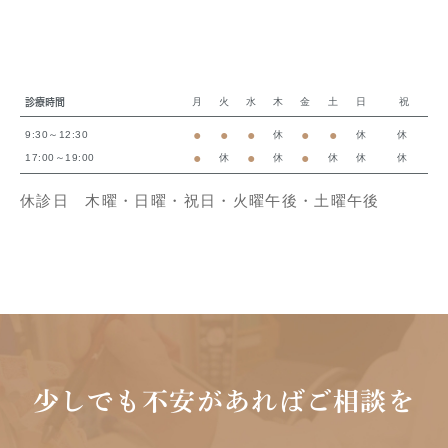
月
火
水
木
金
土
日
祝
診療時間
●
●
●
●
●
9:30～12:30
休
休
休
●
●
●
17:00～19:00
休
休
休
休
休
休診日 木曜・日曜・祝日・火曜午後・土曜午後
少しでも不安があればご相談を