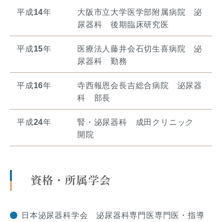
平成
14
年
大阪市立大学医学部附属病院 泌
尿器科 後期臨床研究医
平成
15
年
医療法人藤井会石切生喜病院 泌
尿器科 勤務
平成
16
年
寺西報恩会長吉総合病院 泌尿器
科 部長
平成
24
年
腎・泌尿器科 成田クリニック
開院
資格・所属学会
日本泌尿器科学会 泌尿器科専門医専門医・指導